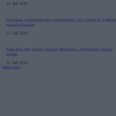
31. Juli 2026
PlayStation veröffentlicht neue Quartalszahlen – PS5 erreicht 95,3 Millio
verkaufte Konsolen
31. Juli 2026
Elden Ring-Film erreicht wichtigen Meilenstein – Dreharbeiten offenbar
beendet
31. Juli 2026
Mehr laden
Impressum
Datenschutzerklärung
Copyright © 2019-2026
All Rights Reserved.