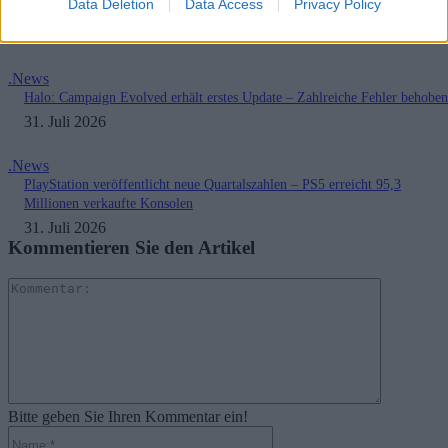
Data Deletion
Data Access
Privacy Policy
gesichert
3. August 2026
.News
Halo: Campaign Evolved erhält erstes Update – Zahlreiche Fehler behoben
31. Juli 2026
.News
PlayStation veröffentlicht neue Quartalszahlen – PS5 erreicht 95,3
Millionen verkaufte Konsolen
31. Juli 2026
Kommentieren Sie den Artikel
Kommenta
Bitte geben Sie Ihren Kommentar ein!
Name:*