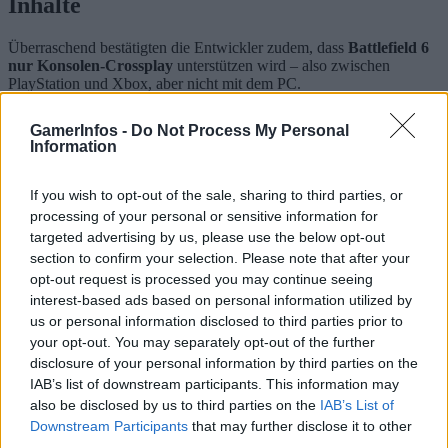
Inhalte
Überraschend bestätigten die Entwickler zudem, dass
Battlefield 6
nur Konsolen-Crossplay
unterstützen wird – also zwischen
PlayStation und Xbox, aber nicht mit dem PC.
Darüber hinaus wird das Spiel Ende September auf der
Tokyo
GamerInfos -
Do Not Process My Personal
Game Show 2025
vertreten sein. Dort dürfen sich Fans auf neues
Information
Singleplayer-Gameplay
freuen.
If you wish to opt-out of the sale, sharing to third parties, or
Release im Oktober
processing of your personal or sensitive information for
targeted advertising by us, please use the below opt-out
Battlefield 6 erscheint am
10. Oktober 2025
für
PS5, Xbox Series
section to confirm your selection. Please note that after your
X|S und PC
. Neben dem klassischen Multiplayer wird es auch den
opt-out request is processed you may continue seeing
neuen
Battle Royale-Modus
geben, der bereits für Diskussionen in
interest-based ads based on personal information utilized by
der Community sorgt.
us or personal information disclosed to third parties prior to
your opt-out. You may separately opt-out of the further
Quelle:https://www.ign.com/articles/secretly-console-first-ripple-
effect-talks-building-battlefield-6-and-lessons-learned-from-
disclosure of your personal information by third parties on the
battlefield-2042
IAB’s list of downstream participants. This information may
also be disclosed by us to third parties on the
IAB’s List of
Wie wichtig ist euch die Wahl zwischen
Performance- und
Downstream Participants
that may further disclose it to other
Fidelity-Mode
? Zockt ihr lieber in 4K oder wollt ihr so viele FPS
third parties.