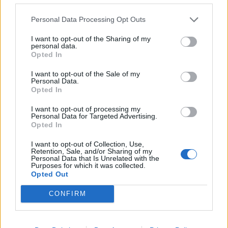
wie möglich?
https://www.playstationinfo.de/2025/09/11/battlefield-6-dice-
Personal Data Processing Opt Outs
enthuellt-battle-royale-modus-mit-ring-des-todes/
I want to opt-out of the Sharing of my
personal data.
TAGS
Battlefield 6
Opted In
I want to opt-out of the Sale of my
Personal Data.
Opted In
I want to opt-out of processing my
Personal Data for Targeted Advertising.
Opted In
Vorheriger Artikel
Nächster Artikel
I want to opt-out of Collection, Use,
Retention, Sale, and/or Sharing of my
EA SPORTS FC 26: Soundtrack
Battlefield 6: Offizielle
Personal Data that Is Unrelated with the
vorgestellt
Waffenliste mit 45 Waffen zum
Purposes for which it was collected.
Launch veröffentlicht
Opted Out
CONFIRM
RELATED ARTICLES
.News
Sony bereitet sich auf GTA 6 vor – PS5-Nachschub für den Mega-Launch