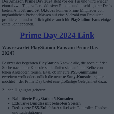
Der
Amazon Prime Day 2024
steht vor der Tür und wird wieder
einmal zwei Tage voller exklusiver Rabatte und unschlagbarer Deals
bieten. Am
08. und 09. Oktober
können Prime-Mitglieder von
unglaublichen Preisnachlässen auf eine Vielzahl von Produkten
profitieren – und natürlich gibt es auch für
PlayStation-Fans
einige
echte Schnäppchen.
Prime Day 2024 Link
Was erwartet PlayStation-Fans am Prime Day
2024?
Besitzer der begehrten
PlayStation 5
sowie alle, die noch auf der
Suche nach einer Konsole sind, dürfen sich auf eine Reihe von
tollen Angeboten freuen. Egal, ob ihr eure
PS5-Sammlung
erweitern wollt oder endlich die neueste
Sony-Konsole
ergattern
möchtet – der Prime Day bietet eine großartige Gelegenheit dazu.
Zu den Highlights gehören:
Rabattierte PlayStation 5-Konsolen
Exklusive Bundles mit beliebten Spielen
Reduzierte PS5-Zubehör-Artikel
wie Controller, Headsets
und Ladestationen