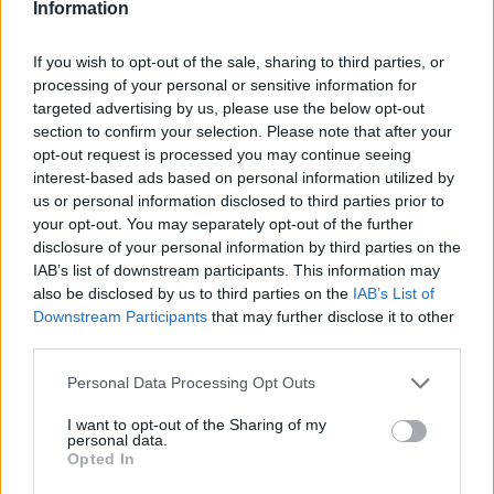
Information
PlayStation 5 Pro kaufen: Alle Infos zu
Verfügbarkeit, Preis und den besten Angeboten
If you wish to opt-out of the sale, sharing to third parties, or
processing of your personal or sensitive information for
Die PlayStation 5 Pro ist
kurz vor dem Release
, und Gamer
targeted advertising by us, please use the below opt-out
weltweit sind bereit, auf die verbesserte Version der beliebten PS5
section to confirm your selection. Please note that after your
umzusteigen. Mit ihren
bahnbrechenden Features
und der
gesteigerten Leistung ist die
PS5 Pro
die nächste Stufe des Gaming-
opt-out request is processed you may continue seeing
Erlebnisses. Wenn du nicht warten möchtest, bis die Konsole
interest-based ads based on personal information utilized by
ausverkauft ist, dann solltest du dir die aktuellen Angebote und Infos
us or personal information disclosed to third parties prior to
zur PS5 Pro nicht entgehen lassen.
Jetzt kaufen
und einer der
your opt-out. You may separately opt-out of the further
Ersten sein, der diese Gaming-Maschine in den Händen hält!
disclosure of your personal information by third parties on the
Jetzt kaufen zum besten Preis
IAB’s list of downstream participants. This information may
also be disclosed by us to third parties on the
IAB’s List of
TAGS
Amazon Prime Day 2024: Die besten Angebote
gamer
Downstream Participants
that may further disclose it to other
PlayStation
PlayStation 5
third parties.
Personal Data Processing Opt Outs
I want to opt-out of the Sharing of my
personal data.
Opted In