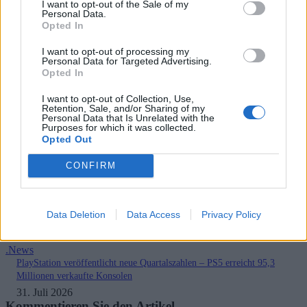
I want to opt-out of the Sale of my
Personal Data.
Vorheriger Artikel
Nächster Artikel
Opted In
Death Stranding 2: Hideo
Grand Theft Auto 6: Fans
Kojima bestätigt, dass das
warten gespannt auf Updates
I want to opt-out of processing my
Personal Data for Targeted Advertising.
Veröffentlichungsdatum
im November
Opted In
I want to opt-out of Collection, Use,
RELATED ARTICLES
Retention, Sale, and/or Sharing of my
.News
Personal Data that Is Unrelated with the
Purposes for which it was collected.
Sony bereitet sich auf GTA 6 vor – PS5-Nachschub für den Mega-Launch
Opted Out
gesichert
3. August 2026
CONFIRM
.News
Halo: Campaign Evolved erhält erstes Update – Zahlreiche Fehler behoben
Data Deletion
Data Access
Privacy Policy
31. Juli 2026
.News
PlayStation veröffentlicht neue Quartalszahlen – PS5 erreicht 95,3
Millionen verkaufte Konsolen
31. Juli 2026
Kommentieren Sie den Artikel