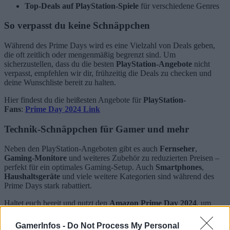
Top-Deals auf PlayStation-Spiele
für verschiedene Genres
So verpasst du keine Schnäppchen
Während des Prime Days wird es eine Vielzahl von Deals geben,
die oft zeitlich oder mengenmäßig begrenzt sind. Um
sicherzustellen, dass du die besten
PlayStation-Angebote
nicht
verpasst, empfehlen wir dir, frühzeitig die Deals zu checken und
deine Wunschliste bereit zu halten.
Hier findest du die heißesten Angebote für
PlayStation-
Fans
:
Prime Day 2024 Link
Technik-Schnäppchen für Gamer und mehr
Neben den PlayStation-Angeboten gibt es auch
Fernseher
,
Gaming-Monitore
und weiteres Zubehör zu reduzierten Preisen –
perfekt für ein optimales Gaming-Setup. Auch
Smartphones
,
Haushaltsgeräte
und viele weitere Kategorien sind während des
Prime Days stark rabattiert.
Haltet euch bereit und nutzt den
Amazon Prime Day 2024
, um
eure Gaming- und Technik-Wünsche zu erfüllen – und das zu
absoluten Bestpreisen!
GamerInfos -
Do Not Process My Personal