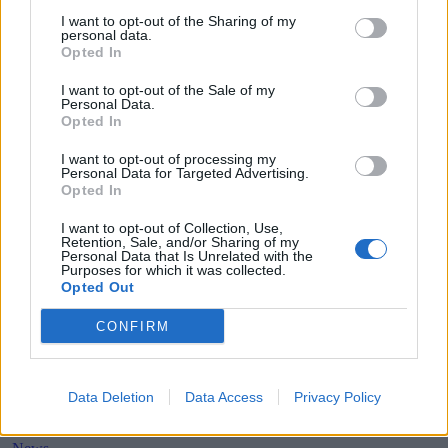
für Sony?
I want to opt-out of the Sharing of my
personal data.
Opted In
I want to opt-out of the Sale of my
Personal Data.
Opted In
I want to opt-out of processing my
Personal Data for Targeted Advertising.
Opted In
Vorheriger Artikel
Nächster Artikel
I want to opt-out of Collection, Use,
The Division 2 –
PlayStation 4 – Sony schenkt
Retention, Sale, and/or Sharing of my
Personal Data that Is Unrelated with the
Schwerwiegende
euch 2 Spiele * kostenlos*
Purposes for which it was collected.
Konsequenzen für Cheater
Opted Out
CONFIRM
RELATED ARTICLES
.News
PlayStation 6 Patent deutet auf mögliche Neuerung beim Kühlsystem hin
Data Deletion
Data Access
Privacy Policy
14. Juli 2026