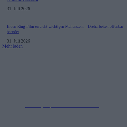
31. Juli 2026
Elden Ring-Film erreicht wichtigen Meilenstein – Dreharbeiten offenbar
beendet
31. Juli 2026
Mehr laden
Impressum
Datenschutzerklärung
Copyright © 2019-2026
All Rights Reserved.
created by Soprao Social Media Marketing