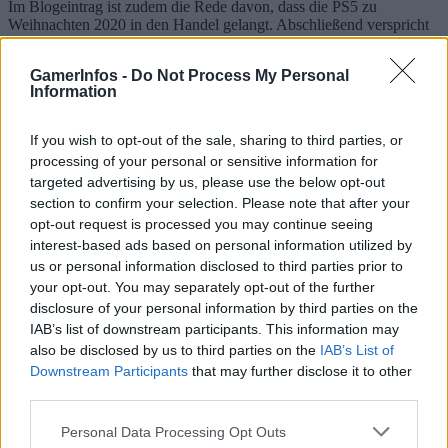
Im Blogeintrag ist zudem die Rede davon, dass die PS5 zu
Weihnachten 2020 in den Handel gelangt. Abschließend verspricht
man, in den kommenden Monaten weitere Details zur Next-Gen-
Konsole zu verraten. Wir behalten das Thema für euch im Auge.
GamerInfos -
Do Not Process My Personal
Information
Passender Tweet zur Enthüllung
A first look at DualSense, PS5’s new wireless
If you wish to opt-out of the sale, sharing to third parties, or
controller.
processing of your personal or sensitive information for
targeted advertising by us, please use the below opt-out
More details and images:
https://t.co/SuaUVDkyvD
section to confirm your selection. Please note that after your
pic.twitter.com/ot5R1u5hsz
opt-out request is processed you may continue seeing
— PlayStation (@PlayStation)
April 7, 2020
interest-based ads based on personal information utilized by
us or personal information disclosed to third parties prior to
Weitere Neuigkeiten zur PS5
your opt-out. You may separately opt-out of the further
disclosure of your personal information by third parties on the
Sony hat noch einzigartige Funktionen im Gepäck
IAB’s list of downstream participants. This information may
Spiele müssen nicht mehr komplett installiert werden
also be disclosed by us to third parties on the
IAB’s List of
Abwärtskompatibilität bislang nicht für jedes PS4 Spiel
Downstream Participants
that may further disclose it to other
verfügbar
third parties.
Sony verspricht komplett überarbeitete
Benutzeroberfläche
PS5 verfügt über ein 4K Blu ray Laufwerk
Personal Data Processing Opt Outs
Drastische Folge der PS5? Verliert Europa an Bedeutung