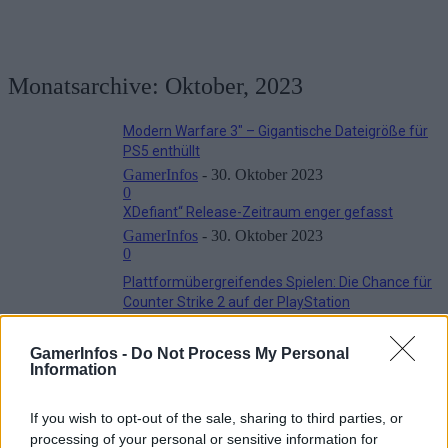
Monatsarchive: Oktober, 2023
Modern Warfare 3″ – Gigantische Dateigröße für
PS5 enthüllt
GamerInfos
-
30. Oktober 2023
0
XDefiant“ Release-Zeitraum enger gefasst
GamerInfos
-
30. Oktober 2023
0
Plattformübergreifendes Spielen: Die Chance für
Counter Strike 2 auf der PlayStation
GamerInfos
-
25. Oktober 2023
0
GamerInfos -
Do Not Process My Personal
Vom Ödland auf Ihren Bildschirm: Startdatum der
Information
‚Fallout‘-TV-Serie enthüllt
GamerInfos
-
24. Oktober 2023
If you wish to opt-out of the sale, sharing to third parties, or
0
processing of your personal or sensitive information for
MORTAL KOMBAT 1: Offizieller Omni-Man Trailer