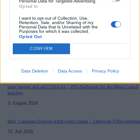
Personal Data for Targeted Advertising.
GamerInfos
-
13. Oktober 2023
Opted In
0
I want to opt-out of Collection, Use,
Retention, Sale, and/or Sharing of my
Personal Data that Is Unrelated with the
Purposes for which it was collected.
1
2
Seite 1 von 2
Opted Out
CONFIRM
MOST READ
Data Deletion
Data Access
Privacy Policy
Sony bereitet sich auf GTA 6 vor – PS5-Nachschub für den Mega-Launch
gesichert
3. August 2026
Halo: Campaign Evolved erhält erstes Update – Zahlreiche Fehler behoben
31. Juli 2026