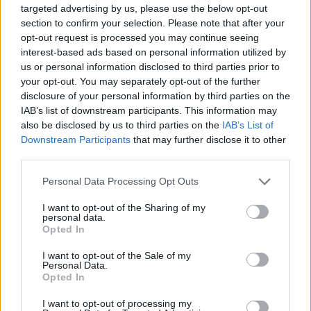
targeted advertising by us, please use the below opt-out
online
section to confirm your selection. Please note that after your
GamerInfos
-
19. Oktober 2023
opt-out request is processed you may continue seeing
0
interest-based ads based on personal information utilized by
Das Ende der PlayStation-Vorteile: Call of Duty
us or personal information disclosed to third parties prior to
unter Microsoft
your opt-out. You may separately opt-out of the further
GamerInfos
-
19. Oktober 2023
disclosure of your personal information by third parties on the
0
Ganz ernsthaft: EA Sports wird im Frühjahr ein
IAB’s list of downstream participants. This information may
neues FC-Fußballspiel veröffentlichen, und es wird
also be disclosed by us to third parties on the
IAB’s List of
ein rundenbasiertes Strategiespiel sein
Downstream Participants
that may further disclose it to other
GamerInfos
-
14. Oktober 2023
third parties.
0
Landwirtschafts-Simulator 25: Die Top 10
Personal Data Processing Opt Outs
Features, auf die Fans sehnsüchtig warten
I want to opt-out of the Sharing of my
GamerInfos
-
14. Oktober 2023
personal data.
0
Opted In
Übernahme-Blockade aufgehoben: Microsoft darf
Activision Blizzard übernehmen
I want to opt-out of the Sale of my
Personal Data.
GamerInfos
-
13. Oktober 2023
Opted In
0
Call of Duty Modern Warfare 3 – Zweite offene
I want to opt-out of processing my
Beta Info