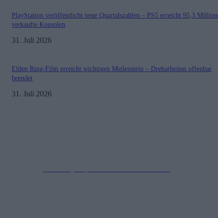
PlayStation veröffentlicht neue Quartalszahlen – PS5 erreicht 95,3 Millio
verkaufte Konsolen
31. Juli 2026
Elden Ring-Film erreicht wichtigen Meilenstein – Dreharbeiten offenbar
beendet
31. Juli 2026
Impressum
Datenschutzerklärung
Copyright © 2019-2026
All Rights Reserved.
created by Soprao Social Media Marketing
Kontakt